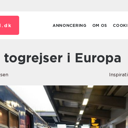
.
dk
ANNONCERING
OM OS
COOKI
e togrejser i Europa
nsen
Inspirat