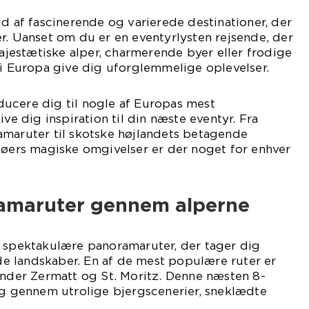
ld af fascinerende og varierede destinationer, der
r. Uanset om du er en eventyrlysten rejsende, der
estætiske alper, charmerende byer eller frodige
 i Europa give dig uforglemmelige oplevelser.
roducere dig til nogle af Europas mest
ve dig inspiration til din næste eventyr. Fra
amaruter til skotske højlandets betagende
søers magiske omgivelser er der noget for enhver
amaruter gennem alperne
e spektakulære panoramaruter, der tager dig
 landskaber. En af de mest populære ruter er
inder Zermatt og St. Moritz. Denne næsten 8-
ig gennem utrolige bjergscenerier, sneklædte