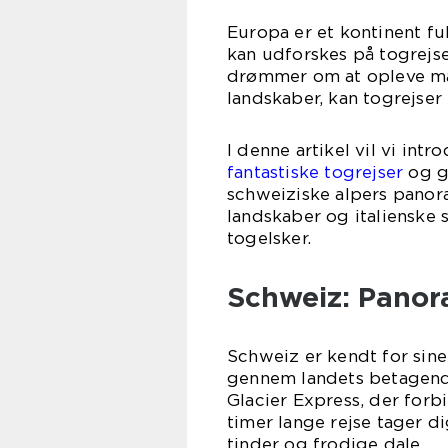
Europa er et kontinent fu
kan udforskes på togrejse
drømmer om at opleve maj
landskaber, kan togrejser
I denne artikel vil vi int
fantastiske togrejser
og gi
schweiziske alpers panor
landskaber og italienske 
togelsker.
Schweiz: Panor
Schweiz er kendt for sin
gennem landets betagende
Glacier Express, der forb
timer lange rejse tager d
tinder og frodige dale.