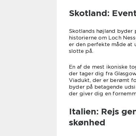
Skotland: Even
Skotlands højland byder p
historierne om Loch Ness
er den perfekte måde at 
slotte på.
En af de mest ikoniske to
der tager dig fra Glasgow
Viadukt, der er berømt fo
byder på betagende udsig
der giver dig en fornemme
Italien: Rejs g
skønhed