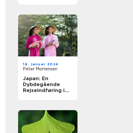
Land af Kontraster
16. januar 2024
Peter Mortensen
Japan: En
Dybdegående
Rejseindføring i
Det Fjerne Øst