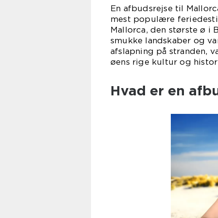
En afbudsrejse til Mallor
mest populære feriedestin
Mallorca, den største ø i 
smukke landskaber og var
afslapning på stranden, v
øens rige kultur og histo
Hvad er en afbu