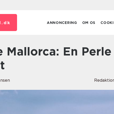
.
dk
ANNONCERING
OM OS
COOKI
t
ensen
Redaktio