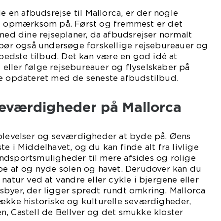
le en afbudsrejse til Mallorca, er der nogle
re opmærksom på. Først og fremmest er det
 med dine rejseplaner, da afbudsrejser normalt
 bør også undersøge forskellige rejsebureauer og
t bedste tilbud. Det kan være en god idé at
eller følge rejsebureauer og flyselskaber på
re opdateret med de seneste afbudstilbud.
seværdigheder på Mallorca
oplevelser og seværdigheder at byde på. Øens
e i Middelhavet, og du kan finde alt fra livlige
ndsportsmuligheder til mere afsides og rolige
ppe af og nyde solen og havet. Derudover kan du
natur ved at vandre eller cykle i bjergene eller
sbyer, der ligger spredt rundt omkring. Mallorca
ække historiske og kulturelle seværdigheder,
n, Castell de Bellver og det smukke kloster