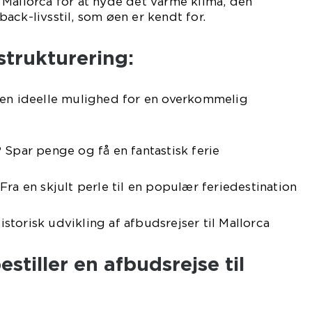
Mallorca for at nyde det varme klima, den
ack-livsstil, som øen er kendt for.
 strukturering:
Den ideelle mulighed for en overkommelig
 Spar penge og få en fantastisk ferie
Fra en skjult perle til en populær feriedestination
Historisk udvikling af afbudsrejser til Mallorca
estiller en afbudsrejse til