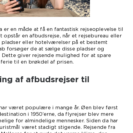
a er en måde at få en fantastisk rejseoplevelse til
t opstår en afbudsrejse, når et rejsebureau eller
e pladser eller hotelværelser på et bestemt
ab forsøger de at sælge disse pladser og
s. Dette giver rejsende mulighed for at spare
ferie til en brøkdel af prisen.
ing af afbudsrejser til
 har været populære i mange år. Øen blev først
estination i 1950’erne, da flyrejser blev mere
lige for almindelige mennesker. Siden da har
uristmål været stadigt stigende. Rejsende fra