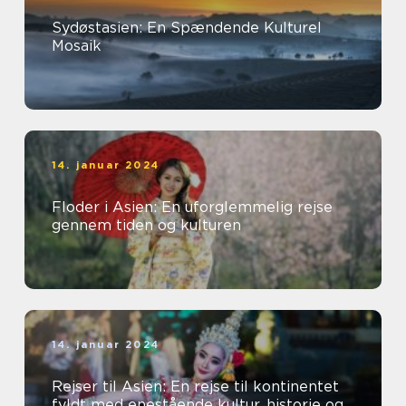
Sydøstasien: En Spændende Kulturel
Mosaik
14. januar 2024
Floder i Asien: En uforglemmelig rejse
gennem tiden og kulturen
14. januar 2024
Rejser til Asien: En rejse til kontinentet
fyldt med enestående kultur, historie og