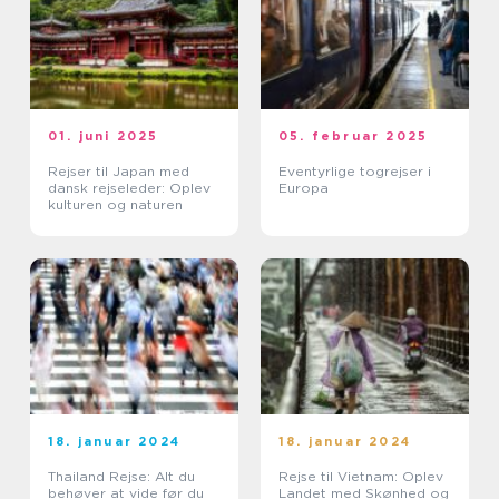
01. juni 2025
05. februar 2025
Rejser til Japan med
Eventyrlige togrejser i
dansk rejseleder: Oplev
Europa
kulturen og naturen
18. januar 2024
18. januar 2024
Thailand Rejse: Alt du
Rejse til Vietnam: Oplev
behøver at vide før du
Landet med Skønhed og