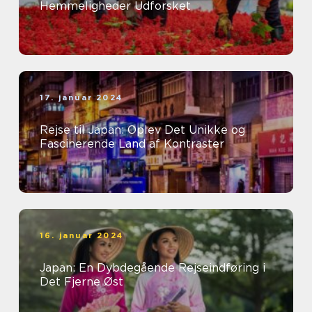
Hemmeligheder Udforsket
17. januar 2024
Rejse til Japan: Oplev Det Unikke og
Fascinerende Land af Kontraster
16. januar 2024
Japan: En Dybdegående Rejseindføring i
Det Fjerne Øst