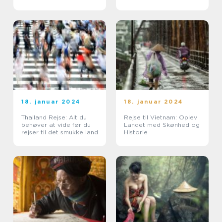
18. januar 2024
18. januar 2024
Thailand Rejse: Alt du
Rejse til Vietnam: Oplev
behøver at vide før du
Landet med Skønhed og
rejser til det smukke land
Historie