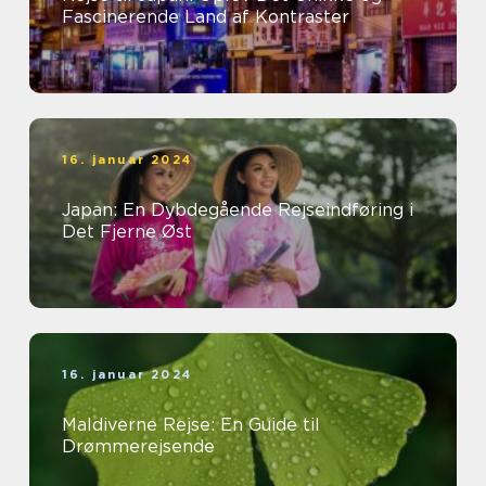
Fascinerende Land af Kontraster
16. januar 2024
Japan: En Dybdegående Rejseindføring i
Det Fjerne Øst
16. januar 2024
Maldiverne Rejse: En Guide til
Drømmerejsende