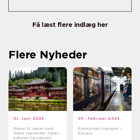
Få læst flere indlæg her
Flere Nyheder
01. juni 2025
05. februar 2025
Rejser til Japan med
Eventyrlige togrejser i
dansk rejseleder: Oplev
Europa
kulturen og naturen