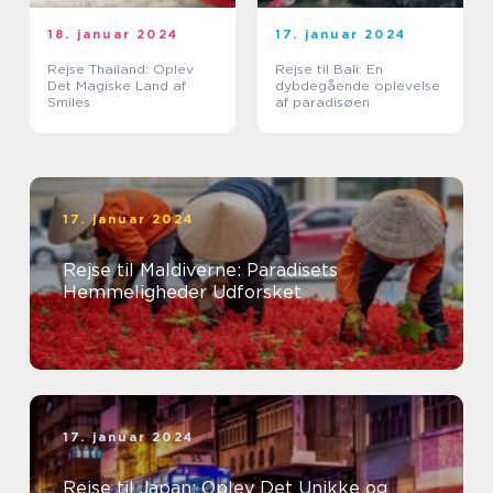
18. januar 2024
17. januar 2024
Rejse Thailand: Oplev
Rejse til Bali: En
Det Magiske Land af
dybdegående oplevelse
Smiles
af paradisøen
17. januar 2024
Rejse til Maldiverne: Paradisets
Hemmeligheder Udforsket
17. januar 2024
Rejse til Japan: Oplev Det Unikke og