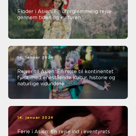
Floder i Asien: En uforglemmelig rejse
gennem tiden og kulturen
14. januar 2024
Rejser til Asien: En rejse til kontinentet
fyldt med enestående kultur, historie og
naturlige vidundere
14. januar 2024
Ferie i Asien: En rejse ind i eventyrets