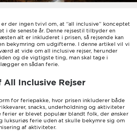
 er der ingen tvivl om, at “all inclusive” konceptet
t i de seneste år. Denne rejsestil tilbyder en
sten alt er inkluderet i prisen, så rejsende kan
en bekymring om udgifterne. I denne artikel vil vi
værd at vide om all inclusive rejser, herunder
den og de vigtigste ting, man skal tage i
lægger en sådan ferie.
 All Inclusive Rejser
 form for feriepakke, hvor prisen inkluderer både
rikkevarer, snacks, underholdning og aktiviteter
 ferier er blevet populær blandt folk, der ønsker
g luksuriøs ferie uden at skulle bekymre sig om
isering af aktiviteter.