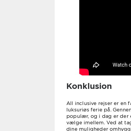
Konklusion
All inclusive rejser er e
luksuriøs ferie på. Genne
populær, og i dag er der 
vælge imellem. Ved at t
dine muligheder omhygge