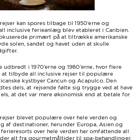
 rejser kan spores tilbage til 1950’erne og
all inclusive ferieanlæg blev etableret i Caribien.
 fokuserede primært på at tiltrække amerikanske
nyde solen, sandet og havet uden at skulle
gifter.
 udbredt i 1970’erne og 1980’erne, hvor flere
t tilbyde all inclusive rejser til populære
xicanske kystbyer Cancun og Acapulco. Den
tes dels, at rejsende følte sig trygge ved at have
ls, at det var mere økonomisk end at betale for
e rejser blevet populære over hele verden og
g af destinationer, herunder Europa, Asien og
 ferieresorts over hele verden har omfattende all
yder alt fra gourmetmåltider til spa-behandlinger,