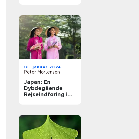
Land af Kontraster
16. januar 2024
Peter Mortensen
Japan: En
Dybdegående
Rejseindføring i
Det Fjerne Øst