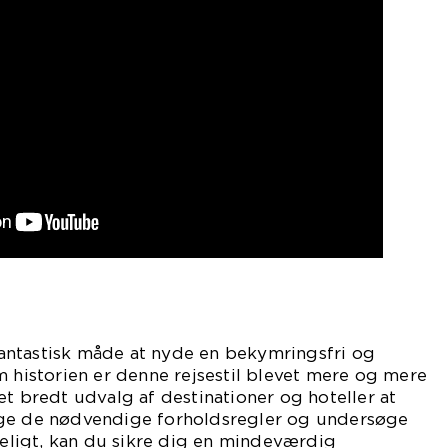
n fantastisk måde at nyde en bekymringsfri og
m historien er denne rejsestil blevet mere og mere
et bredt udvalg af destinationer og hoteller at
age de nødvendige forholdsregler og undersøge
ligt, kan du sikre dig en mindeværdig