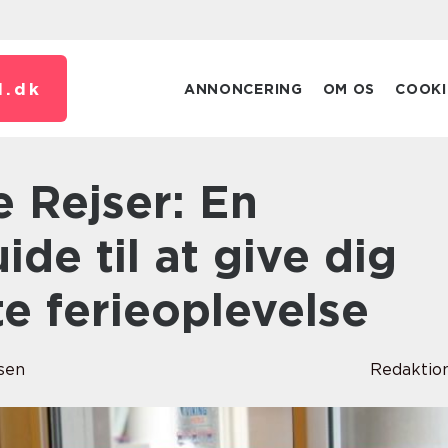
.
dk
ANNONCERING
OM OS
COOKI
ide til at give dig
e ferieoplevelse
sen
Redaktio