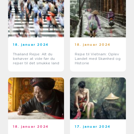
18. januar 2024
18. januar 2024
Thailand Rejse: Alt du
Rejse til Vietnam: Oplev
behøver at vide før du
Landet med Skønhed og
rejser til det smukke land
Historie
18. januar 2024
17. januar 2024