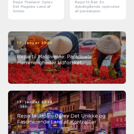
Rejse Thailand: Oplev
Rejse til Bali: En
Det Magiske Land af
dybdegående oplevelse
Smiles
af paradisøen
17. januar 2024
Rejse til Maldiverne: Paradisets
Hemmeligheder Udforsket
17. januar 2024
Rejse til Japan: Oplev Det Unikke og
Fascinerende Land af Kontraster