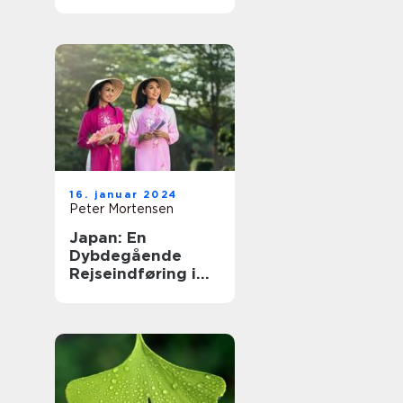
Land af Kontraster
16. januar 2024
Peter Mortensen
Japan: En
Dybdegående
Rejseindføring i
Det Fjerne Øst