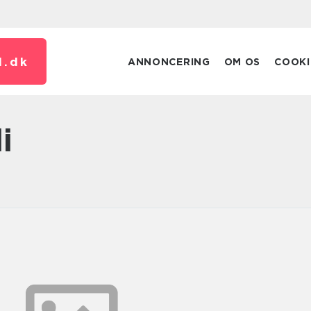
.
dk
ANNONCERING
OM OS
COOKI
li